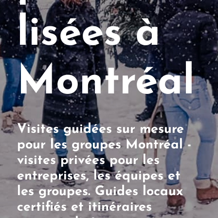
lisées à
Montréal
Visites guidées sur mesure
pour les groupes Montréal -
visites privées pour les
entreprises, les équipes et
les groupes. Guides locaux
certifiés et itinéraires