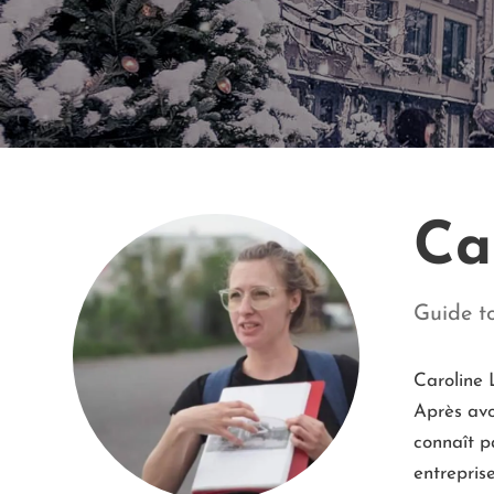
Ca
Guide to
Caroline 
Après avo
connaît pa
entrepris