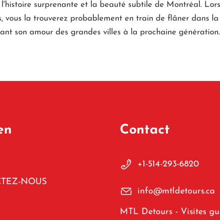
, l'histoire surprenante et la beauté subtile de Montréal. Lor
s, vous la trouverez probablement en train de flâner dans la v
ant son amour des grandes villes à la prochaine génération.
en
Contact
+1-514-293-6820
TEZ-NOUS
info@mtldetours.ca
MTL Detours - Visites g