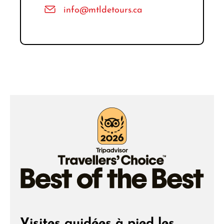
info@mtldetours.ca
Visites guidées à pied les